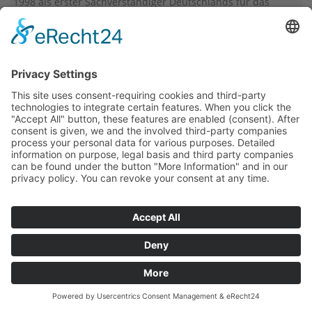
1998 als erster Sachverständiger Deutschlands für das
Sachgebiet „Kapitalanlagen und private Finanzplanung“
(später auch für Derivate, Wertpapiere, priv.
Baufinanzierung) öffentlich bestellt und vereidigt. Seither
Fachgremiumsmitglied im deutschlandweit zentralen
Fachgremium für die ö. B. u. V. entsprechender
Sachverständiger bei der IHK-Ffm.
Bestellungsvorraussetzungen
Hintergrund + Fakten
Kontakt
Impressum
Datenschutz