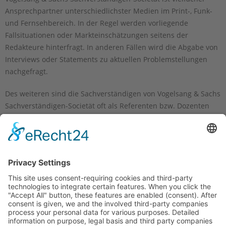
Ansprechpartner unterschiedlichster Medien im Print-, Funk-
und Fernsehbereich. In der Regel werden vorliegende
Fallsituationen oder Markteinschätzungen seitens der
Redakteure hinterfragt. In anderen Fällen wird die Abgabe von
Interviews oder Statements zu aktuellen Problemstellungen
nachgefragt.
Des weiteren sind die Sachverständigen von Vogelsang & Sachs
Sachverständigen-Societät oft als Referenten bzw. Dozenten
für Fachvorträge und Vorlesungen oder als Mitglieder im
Rahmen von öffentlichen Gremien etc. tätig.
1999
haben Dietmar Vogelsang und Peter Sachs u.a. als
Autoren das Buch zur Thematik „Private Finanz- und
Vermögensgestaltung für Mandanten – ein neues
Geschäftsfeld für Steuerberater, Wirtschaftsprüfer und
Rechtsanwälte“ herausgegeben.