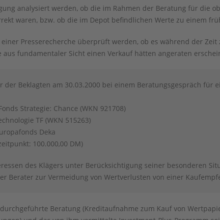
agung analysiert werden, ob die im Rahmen der Beratung für die 
rekt waren, bzw. ob die im Depot befindlichen Werte zu einem fr
 einer Presserecherche überprüft werden, ob es während der Zeit
 aus fundamentaler Sicht einen Verkauf hätten angeraten erschei
er der Beklagten am 30.03.2000 bei einem Beratungsgespräch für 
Fonds Strategie: Chance (WKN 921708)
echnologie TF (WKN 515263)
Europafonds Deka
eitpunkt: 100.000,00 DM)
teressen des Klägers unter Berücksichtigung seiner besonderen Situ
er Berater zur Vermeidung von Wertverlusten von einer Kaufemp
 durchgeführte Beratung (Kreditaufnahme zum Kauf von Wertpapie