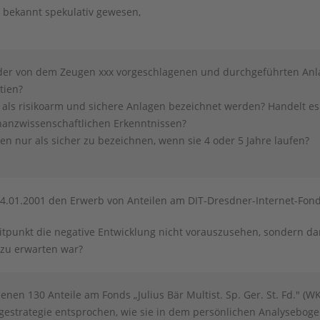
n bekannt spekulativ gewesen,
i der von dem Zeugen xxx vorgeschlagenen und durchgeführten Anl
tien?
als risikoarm und sichere Anlagen bezeichnet werden? Handelt es 
nanzwissenschaftlichen Erkenntnissen?
en nur als sicher zu bezeichnen, wenn sie 4 oder 5 Jahre laufen?
04.01.2001 den Erwerb von Anteilen am DIT-Dresdner-Internet-Fon
tpunkt die negative Entwicklung nicht vorauszusehen, sondern dam
 zu erwarten war?
nen 130 Anteile am Fonds „Julius Bär Multist. Sp. Ger. St. Fd." (W
gestrategie entsprochen, wie sie in dem persönlichen Analyseboge