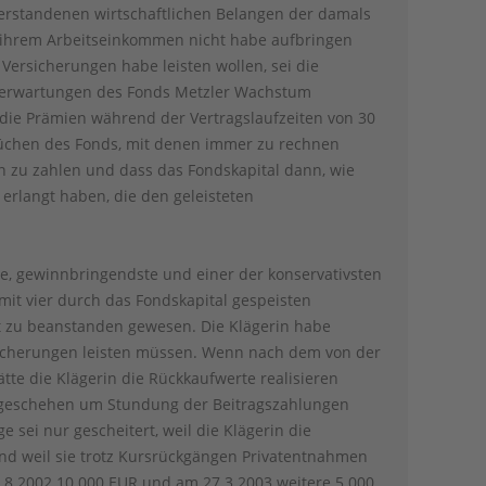
verstandenen wirtschaftlichen Belangen der damals
s ihrem Arbeitseinkommen nicht habe aufbringen
Versicherungen habe leisten wollen, sei die
hserwartungen des Fonds Metzler Wachstum
 die Prämien während der Vertragslaufzeiten von 30
rüchen des Fonds, mit denen immer zu rechnen
 zu zahlen und dass das Fondskapital dann, wie
erlangt haben, die den geleisteten
te, gewinnbringendste und einer der konservativsten
it vier durch das Fondskapital gespeisten
t zu beanstanden gewesen. Die Klägerin habe
sicherungen leisten müssen. Wenn nach dem von der
tte die Klägerin die Rückkaufwerte realisieren
e geschehen um Stundung der Beitragszahlungen
sei nur gescheitert, weil die Klägerin die
d weil sie trotz Kursrückgängen Privatentnahmen
8.8.2002 10.000 EUR und am 27.3.2003 weitere 5.000