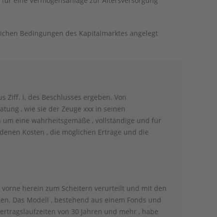
 für eine Vermögensanlage zur Altersversorgung
lichen Bedingungen des Kapitalmarktes angelegt
s Ziff. I. des Beschlusses ergeben. Von
tung , wie sie der Zeuge xxx in seinen
ch um eine wahrheitsgemäße , vollständige und für
ndenen Kosten , die möglichen Erträge und die
n vorne herein zum Scheitern verurteilt und mit den
esen. Das Modell , bestehend aus einem Fonds und
ertragslaufzeiten von 30 Jahren und mehr , habe