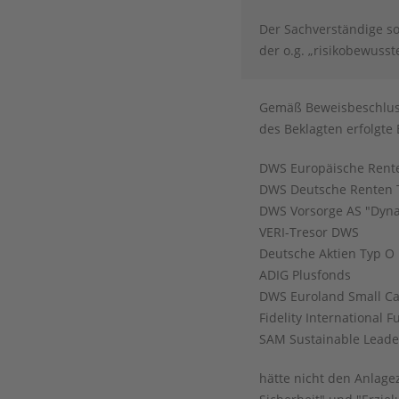
Der Sachverständige so
der o.g. „risikobewuss
Gemäß Beweisbeschluss
des Beklagten erfolgte
DWS Europäische Rent
DWS Deutsche Renten 
DWS Vorsorge AS "Dyn
VERI-Tresor DWS
Deutsche Aktien Typ O
ADIG Plusfonds
DWS Euroland Small C
Fidelity International 
SAM Sustainable Leade
hätte nicht den Anlagez