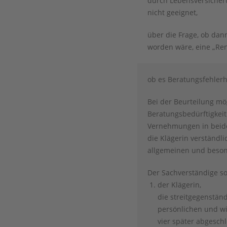
durch Lebensversicher
nicht geeignet,
über die Frage, ob dan
worden wäre, eine „Ren
ob es Beratungsfehlerh
Bei der Beurteilung mö
Beratungsbedürftigkeit
Vernehmungen in beiden
die Klägerin verständl
allgemeinen und beson
Der Sachverständige so
der Klägerin,
die streitgegenständ
persönlichen und wi
vier später abgesch