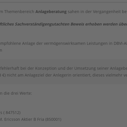
dem Themenbereich
Anlageberatung
sahen in der Vergangenheit bei
hriftliches Sachverständigengutachten Beweis erhoben werden üb
empfohlene Anlage der vermögenswirksamen Leistungen in DBVI-Akti
en
 fehlerhaft bei der Konzeption und der Umsetzung seiner Anlagebe
€) nicht am Anlageziel der Anlegerin orientiert, dieses vielmehr ve
n die drei Werte:
s ( 847512)
M. Ericsson Aktier B Fria (850001)