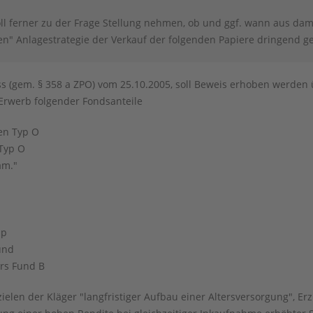
ll ferner zu der Frage Stellung nehmen, ob und ggf. wann aus dam
ten" Anlagestrategie der Verkauf der folgenden Papiere dringend g
 (gem. § 358 a ZPO) vom 25.10.2005, soll Beweis erhoben werden 
 Erwerb folgender Fondsanteile
en Typ O
Typ O
am."
ap
Fund
rs Fund B
ielen der Kläger "langfristiger Aufbau einer Altersversorgung", Er