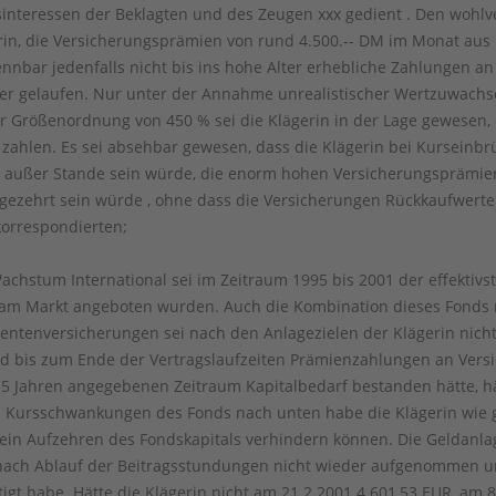
nsinteressen der Beklagten und des Zeugen xxx gedient . Den wohl
erin, die Versicherungsprämien von rund 4.500.-- DM im Monat au
nnbar jedenfalls nicht bis ins hohe Alter erhebliche Zahlungen an 
der gelaufen. Nur unter der Annahme unrealistischer Wertzuwac
ner Größenordnung von 450 % sei die Klägerin in der Lage gewesen,
zahlen. Es sei absehbar gewesen, dass die Klägerin bei Kurseinb
l außer Stande sein würde, die enorm hohen Versicherungsprämien
gezehrt sein würde , ohne dass die Versicherungen Rückkaufwerte 
orrespondierten;
achstum International sei im Zeitraum 1995 bis 2001 der effektivs
am Markt angeboten wurden. Auch die Kombination dieses Fonds m
ntenversicherungen sei nach den Anlagezielen der Klägerin nich
d bis zum Ende der Vertragslaufzeiten Prämienzahlungen an Ver
 15 Jahren angegebenen Zeitraum Kapitalbedarf bestanden hätte, hä
on Kursschwankungen des Fonds nach unten habe die Klägerin wi
in Aufzehren des Fondskapitals verhindern können. Die Geldanlage 
ach Ablauf der Beitragsstundungen nicht wieder aufgenommen un
igt habe. Hätte die Klägerin nicht am 21.2.2001 4.601,53 EUR, am 