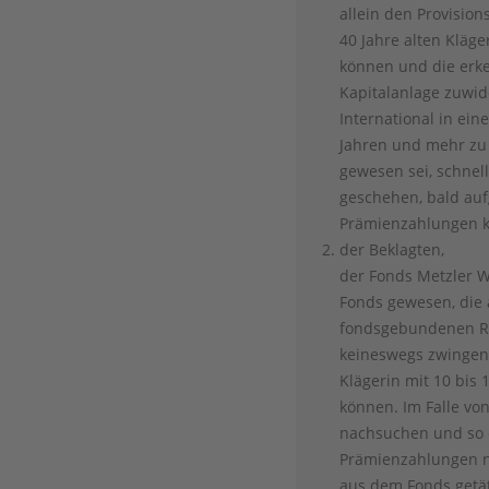
allein den Provisio
40 Jahre alten Kläg
können und die erke
Kapitalanlage zuwi
International in ei
Jahren und mehr zu 
gewesen sei, schnel
geschehen, bald auf
Prämienzahlungen k
der Beklagten,
der Fonds Metzler W
Fonds gewesen, die 
fondsgebundenen Re
keineswegs zwingen
Klägerin mit 10 bis
können. Im Falle v
nachsuchen und so e
Prämienzahlungen n
aus dem Fonds getät