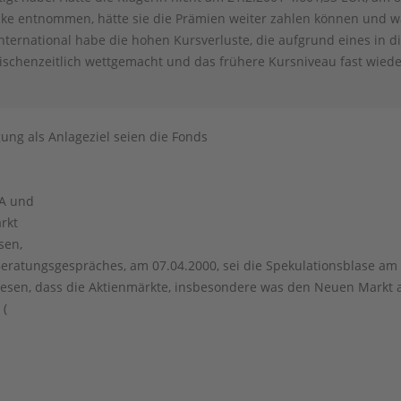
ke entnommen, hätte sie die Prämien weiter zahlen können und wär
ternational habe die hohen Kursverluste, die aufgrund eines in
wischenzeitlich wettgemacht und das frühere Kursniveau fast wieder
gung als Anlageziel seien die Fonds
a
0A und
rkt
sen,
eratungsgespräches, am 07.04.2000, sei die Spekulationsblase am
esen, dass die Aktienmärkte, insbesondere was den Neuen Markt a
 (