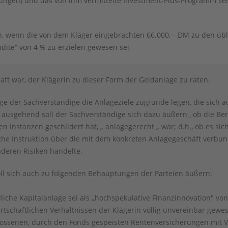
ungen) und das von ihm vermittelte Investment-Plus-Programm sei
n, wenn die von dem Kläger eingebrachten 66.000,-- DM zu den üb
dite“ von 4 % zu erzielen gewesen sei,
aft war, der Klägerin zu dieser Form der Geldanlage zu raten.
ge der Sachverständige die Anlageziele zugrunde legen, die sich au
 ausgehend soll der Sachverständige sich dazu äußern , ob die Bera
 Instanzen geschildert hat, „ anlagegerecht „ war; d.h., ob es si
iche Instruktion über die mit dem konkreten Anlagegeschäft verbu
deren Risiken handelte.
ll sich auch zu folgenden Behauptungen der Parteien äußern:
liche Kapitalanlage sei als „hochspekulative Finanzinnovation" vo
rtschaftlichen Verhältnissen der Klägerin völlig unvereinbar gew
lossenen, durch den Fonds gespeisten Rentenversicherungen mit V