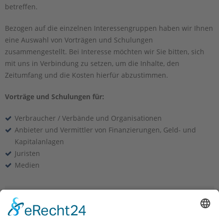
betreffen.
Bezogen auf die einzelnen Interessengruppen haben wir Ihnen
eine Auswahl von Vorträgen und Schulungen
zusammengestellt. Bei Interesse möchten wir Sie bitten, sich
mit uns in Verbindung zu setzen, um die Inhalte, den
Zeitumfang und die Kosten hierfür abzustimmen.
Vorträge und Schulungen für:
Verbraucher / Verbände und Organisationen
Anbieter und Vermittler von Finanzierungen, Geld- und
Kapitalanlagen
Juristen
Medien
Gutachten