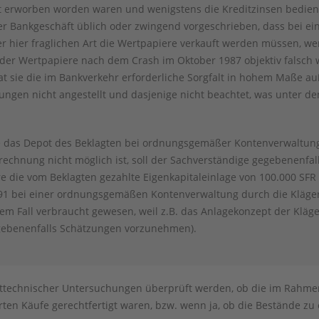
t erworben worden waren und wenigstens die Kreditzinsen bedie
zer Bankgeschäft üblich oder zwingend vorgeschrieben, dass bei e
r hier fraglichen Art die Wertpapiere verkauft werden müssen, we
 der Wertpapiere nach dem Crash im Oktober 1987 objektiv falsch w
hat sie die im Bankverkehr erforderliche Sorgfalt in hohem Maße a
ungen nicht angestellt und dasjenige nicht beachtet, was unter
e das Depot des Beklagten bei ordnungsgemäßer Kontenverwaltung
Berechnung nicht möglich ist, soll der Sachverständige gegebenenf
e die vom Beklagten gezahlte Eigenkapitaleinlage von 100.000 SF
991 bei einer ordnungsgemäßen Kontenverwaltung durch die Kläge
dem Fall verbraucht gewesen, weil z.B. das Anlagekonzept der Kläg
egebenenfalls Schätzungen vorzunehmen).
rttechnischer Untersuchungen überprüft werden, ob die im Rahm
ten Käufe gerechtfertigt waren, bzw. wenn ja, ob die Bestände z