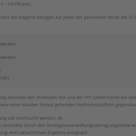
– Certificates,
d, dass die Klägerin bezogen auf jeden der genannten Fonds am 31
n werden
n werden
0
.1991
ung zwischen den Eheleuten XXX und der YYY GmbH führte bei den 
 sowie einer darüber hinaus gehenden Nachschusspflicht gegenübe
g soll untersucht werden, ob
n Geschäfte durch den Vermögensverwaltungsvertrag abgedeckt w
ung dem tatsächlichen Ergebnis entsprach.