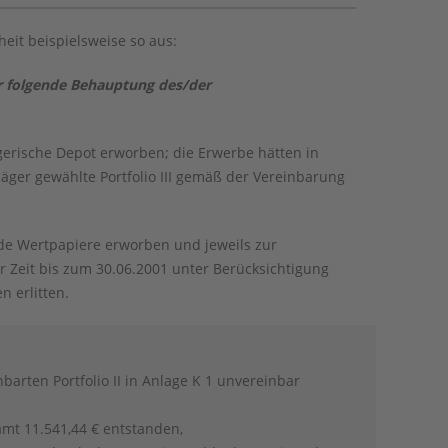
eit beispielsweise so aus:
er folgende Behauptung des/der
gerische Depot erworben; die Erwerbe hätten in
er gewählte Portfolio III gemäß der Vereinbarung
e Wertpapiere erworben und jeweils zur
r Zeit bis zum 30.06.2001 unter Berücksichtigung
 erlitten.
barten Portfolio II in Anlage K 1 unvereinbar
amt 11.541,44 € entstanden,