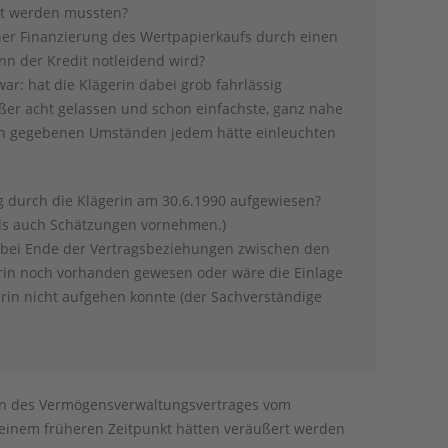
nt werden mussten?
iner Finanzierung des Wertpapierkaufs durch einen
nn der Kredit notleidend wird?
ar: hat die Klägerin dabei grob fahrlässig
ußer acht gelassen und schon einfachste, ganz nahe
 den gegebenen Umständen jedem hätte einleuchten
 durch die Klägerin am 30.6.1990 aufgewiesen?
alls auch Schätzungen vornehmen.)
R bei Ende der Vertragsbeziehungen zwischen den
rin noch vorhanden gewesen oder wäre die Einlage
erin nicht aufgehen konnte (der Sachverständige
en des Vermögensverwaltungsvertrages vom
u einem früheren Zeitpunkt hätten veräußert werden