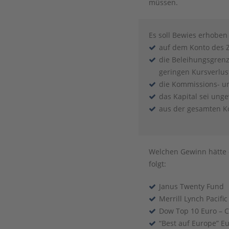
müssen.
Es soll Bewies erhobe
auf dem Konto des Z
die Beleihungsgrenz
geringen Kursverlus
die Kommissions- un
das Kapital sei ung
aus der gesamten Ko
Welchen Gewinn hätte d
folgt:
Janus Twenty Fund
Merrill Lynch Pacifi
Dow Top 10 Euro – Ce
“Best auf Europe” Eu