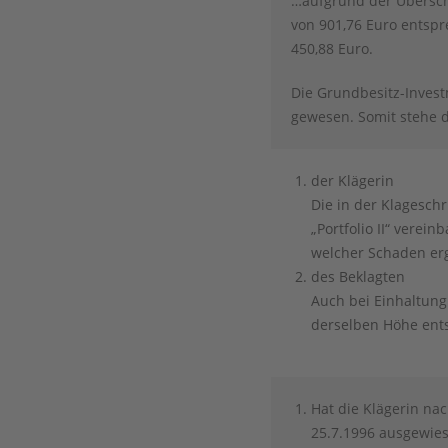
…aufgrund der Überschr
von 901,76 Euro entspr
450,88 Euro.
Die Grundbesitz-Invest
gewesen. Somit stehe de
der Klägerin
Die in der Klagesch
„Portfolio II“ verei
welcher Schaden erg
des Beklagten
Auch bei Einhaltung
derselben Höhe ent
Hat die Klägerin na
25.7.1996 ausgewies