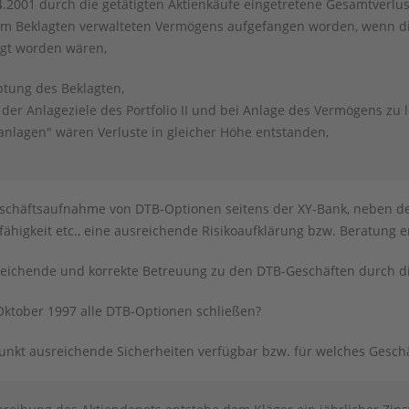
4.2001 durch die getätigten Aktienkäufe eingetretene Gesamtverlu
om Beklagten verwalteten Vermögens aufgefangen worden, wenn di
igt worden wären,
tung des Beklagten,
der Anlageziele des Portfolio II und bei Anlage des Vermögens zu l
anlagen" wären Verluste in gleicher Höhe entstanden,
schäftsaufnahme von DTB-Optionen seitens der XY-Bank, neben de
ähigkeit etc., eine ausreichende Risikoaufklärung bzw. Beratung er
reichende und korrekte Betreuung zu den DTB-Geschäften durch di
Oktober 1997 alle DTB-Optionen schließen?
nkt ausreichende Sicherheiten verfügbar bzw. für welches Geschä