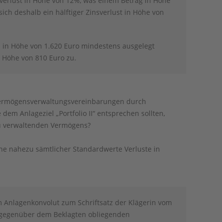
verlust in Höhe von 12%, was einem Betrag in Höhe
ich deshalb ein hälftiger Zinsverlust in Höhe von
n in Höhe von 1.620 Euro mindestens ausgelegt
n Höhe von 810 Euro zu.
n Vermögensverwaltungsvereinbarungen durch
 dem Anlageziel „Portfolio II“ entsprechen sollten,
zu verwaltenden Vermögens?
che nahezu sämtlicher Standardwerte Verluste in
 Anlagenkonvolut zum Schriftsatz der Klägerin vom
g gegenüber dem Beklagten obliegenden