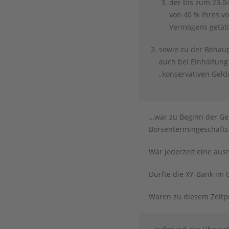
der bis zum 23.0
von 40 % Ihres v
Vermögens getät
sowie zu der Behaup
auch bei Einhaltung 
„konservativen Geld
…war zu Beginn der Ge
Börsentermingeschäftsf
War jederzeit eine aus
Durfte die XY-Bank im 
Waren zu diesem Zeitpu