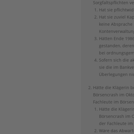
Sorgfaltspflichten v
Hat sie pflichtwi
Hat sie zuviel Ka
keine Absprache 
Kontenverwaltung
Hätten Ende 1986 
gestanden, deren
bei ordnungsgem
Sofern sich die a
sie die im Bankv
Überlegungen nic
Hätte die Klägerin
Börsencrash im Okto
Fachleute im Börsen
Hätte die Kläge
Börsencrash im O
der Fachleute im
Wäre das Abwart