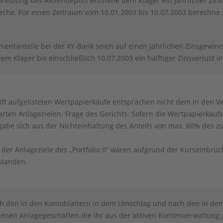
eibung des Aktiendepots entstehe dem Kläger ein jährlicher Zins
eche. Für einen Zeitraum vom 10.01.2003 bis 10.07.2003 berechne s
mentanteile bei der XY-Bank seien auf einen jährlichen Zinsgewin
m Kläger bis einschließlich 10.07.2003 ein hälftiger Zinsverlust i
rift aufgelisteten Wertpapierkäufe entsprächen nicht dem in de
nbarten Anlagezielen. Frage des Gerichts: Sofern die Wertpapierkäufe
äbe sich aus der Nichteinhaltung des Anteils von max. 60% des 
 der Anlageziele des „Portfolio II“ wären aufgrund der Kurseinbrü
standen.
ch den in den Kontoblättern in dem Umschlag und nach den in dem
enen An­lagegeschäften die ihr aus der aktiven Kontenverwaltun