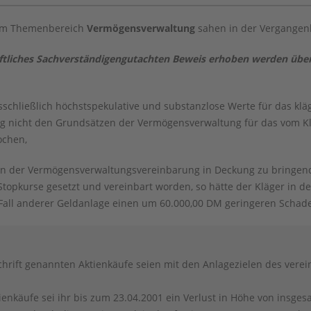
dem Themenbereich
Vermögensverwaltung
sahen in der Vergangenh
hriftliches Sachverständigengutachten Beweis erhoben werden üb
schließlich höchstspekulative und substanzlose Werte für das klä
 nicht den Grundsätzen der Vermögensverwaltung für das vom Kläg
ochen,
n der Vermögensverwaltungsvereinbarung in Deckung zu bringend
Stopkurse gesetzt und vereinbart worden, so hätte der Kläger in de
 Fall anderer Geldanlage einen um 60.000,00 DM geringeren Schaden
chrift genannten Aktienkäufe seien mit den Anlagezielen des verein
enkäufe sei ihr bis zum 23.04.2001 ein Verlust in Höhe von insges