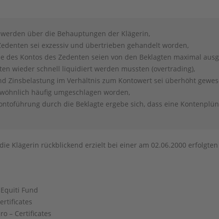
n werden über die Behauptungen der Klägerin,
edenten sei exzessiv und übertrieben gehandelt worden,
e des Kontos des Zedenten seien von den Beklagten maximal ausge
ten wieder schnell liquidiert werden mussten (overtrading),
d Zinsbelastung im Verhältnis zum Kontowert sei überhöht gewes
ewöhnlich häufig umgeschlagen worden,
ntoführung durch die Beklagte ergebe sich, dass eine Kontenplünd
ie Klägerin rückblickend erzielt bei einer am 02.06.2000 erfolgt
c Equiti Fund
rtificates
ro – Certificates