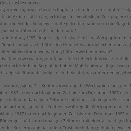
erletzt, insbesondere:
drig zur Verfügung stehendes Kapital nicht oder in unrentable Fes
pital in Aktien statt in längerfristige, festverzinsliche Wertpapiere
über die Art der Anlagegeschäfte getroffen haben und die Klägeri
 selbst darüber zu entscheiden hatte?
und Anfang 1987 längerfristige, festverzinsliche Wertpapiere mit 
 Rendite ausgereicht hätte, den Kreditzins auszugleichen und zugle
äßer aktiven Kontenverwaltung hätte erwerben müssen?
ktive Kontenverwaltung der Klägerin als fehlerhaft erweist: Hat die
erkehr erforderliche Sorgfalt in hohem Maße außer acht gelassen 
ht angestellt und dasjenige nicht beachtet, was unter den gege
 bei ordnungsgemäßer Kontenverwaltung die Wertpapiere aus dem
ber 1987 in der nachfolgenden Zeit bis zum Dezember 1987 nicht 
geschäft zum damaligen Zeitpunkt mit einer alsbaldigen Kurserh
rin bei ordnungsgemäßer Kontenverwaltung die Wertpapiere aus 
ktober 1987 in der nachfolgenden Zeit bis zum Dezember 1987 nic
 Börsengeschäft zum damaligen Zeitpunkt mit einer alsbaldigen K
en der Kurserholung nach dem Crash auch dann geboten gewesen,